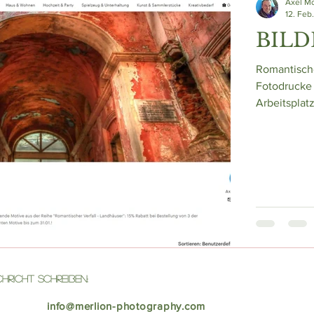
Axel M
12. Feb
BILD
Romantisch
Fotodrucke
Arbeitsplat
hricht Schreiben:
info@merlion-photography.com