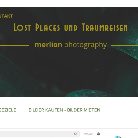
NTAKT
Lost Places und Traumreisen
merlion
photography
SEZIELE
BILDER KAUFEN - BILDER MIETEN