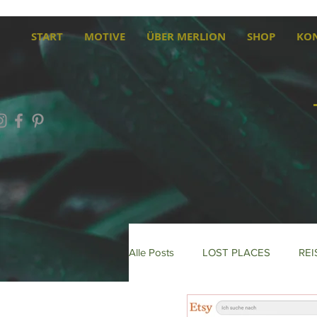
START
MOTIVE
ÜBER MERLION
SHOP
KO
Alle Posts
LOST PLACES
REI