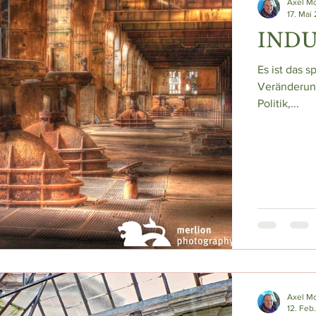
Axel M
17. Mai
IND
Es ist das s
Veränderung
Politik,...
Axel M
12. Feb