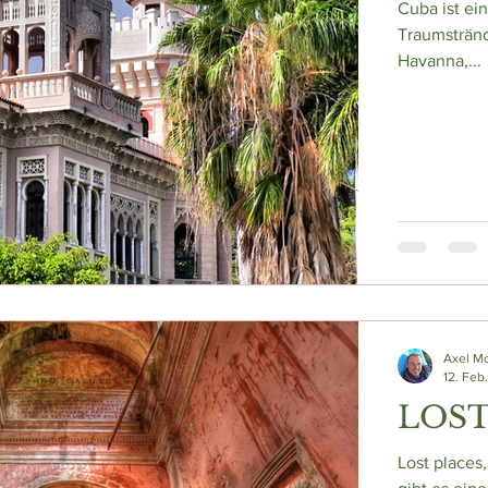
Cuba ist ei
Traumstränd
Havanna,...
Axel M
12. Feb
LOST
Lost places