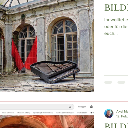
BILD
Ihr wolltet 
oder für di
euch...
Axel M
12. Feb
BILD