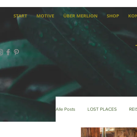
START
MOTIVE
ÜBER MERLION
SHOP
KO
Alle Posts
LOST PLACES
REI