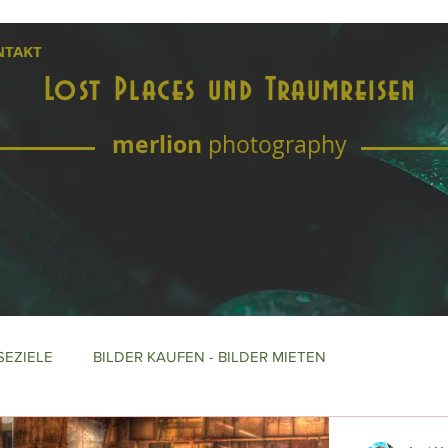
NTAKT
Lost Places und Traumreisen
merlion
photography
SEZIELE
BILDER KAUFEN - BILDER MIETEN