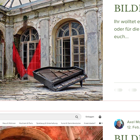
BILD
Ihr wolltet 
oder für di
euch...
Axel M
12. Feb
BILD