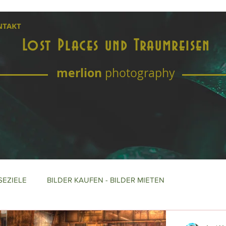
NTAKT
Lost Places und Traumreisen
merlion
photography
SEZIELE
BILDER KAUFEN - BILDER MIETEN