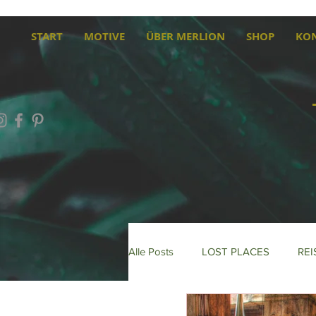
START
MOTIVE
ÜBER MERLION
SHOP
KO
Alle Posts
LOST PLACES
REI