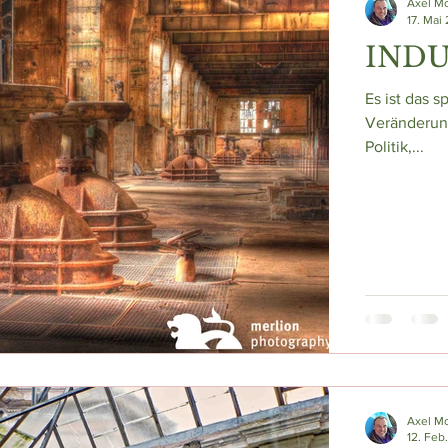
Axel M
17. Mai
IND
Es ist das s
Veränderung
Politik,...
Axel M
12. Feb