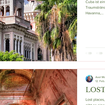
Cuba ist ei
Traumstränd
Havanna,...
Axel M
12. Feb
LOST
Lost places