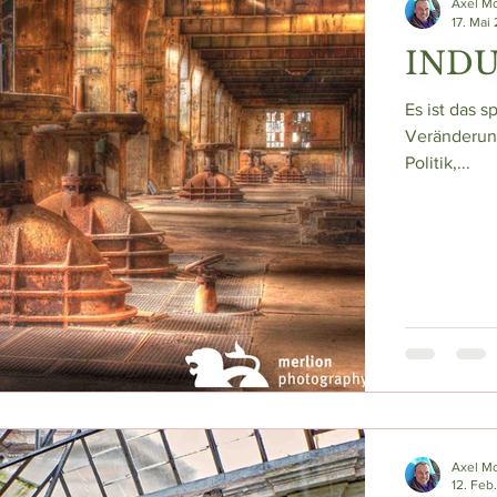
Axel M
17. Mai
IND
Es ist das s
Veränderung
Politik,...
Axel M
12. Feb