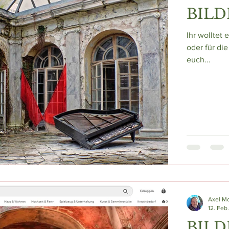
BILD
Ihr wolltet 
oder für di
euch...
Axel M
12. Feb
BILD