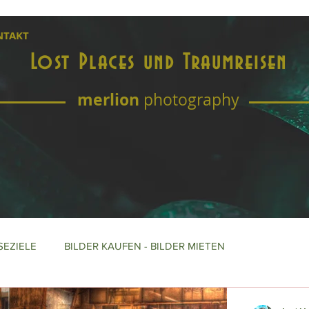
NTAKT
Lost Places und Traumreisen
merlion
photography
SEZIELE
BILDER KAUFEN - BILDER MIETEN