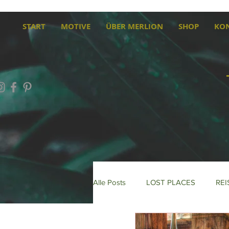
START
MOTIVE
ÜBER MERLION
SHOP
KO
Alle Posts
LOST PLACES
REI