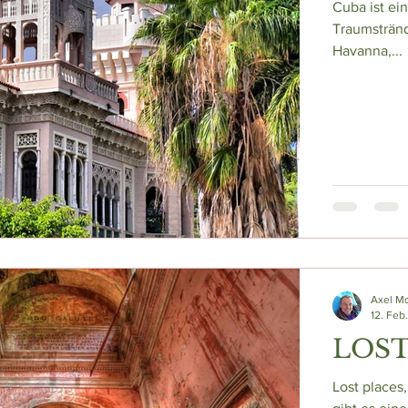
Cuba ist ei
Traumstränd
Havanna,...
Axel M
12. Feb
LOST
Lost places